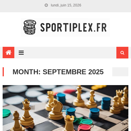
lundi, juin 15, 2026
MONTH:
SEPTEMBRE 2025