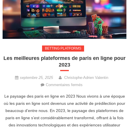
BETTING PLATFORMS
Les meilleures plateformes de paris en ligne pour
2023
septembre 25, 2025
Christophe-Adrien Valentin
sur
Commentaires fermés
Les
Le paysage des paris en ligne en 2023 Nous vivons à une époque
meilleures
où les paris en ligne sont devenus une activité de prédilection pour
plateformes
beaucoup d’entre nous. En 2023, le paysage des plateformes de
de
paris
paris en ligne s’est considérablement transformé, offrant à la fois
en
des innovations technologiques et des expériences utilisateur