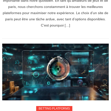
importante dans notre quotidien. En tant qu’amateurs de jeux et de
dix
paris, nous cherchons constamment à trouver les meilleures
meilleurs
sites
plateformes pour maximiser notre expérience. Le choix d’un site de
de
paris peut être une tâche ardue, avec tant d’options disponibles.
paris
C’est pourquoi […]
au
monde
BETTING PLATFORMS