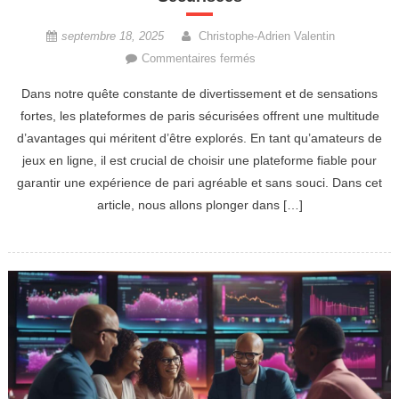
septembre 18, 2025
Christophe-Adrien Valentin
sur
Commentaires fermés
Les
Dans notre quête constante de divertissement et de sensations
7
fortes, les plateformes de paris sécurisées offrent une multitude
Avantages
d’avantages qui méritent d’être explorés. En tant qu’amateurs de
des
Betting
jeux en ligne, il est crucial de choisir une plateforme fiable pour
Platforms
garantir une expérience de pari agréable et sans souci. Dans cet
Sécurisées
article, nous allons plonger dans […]