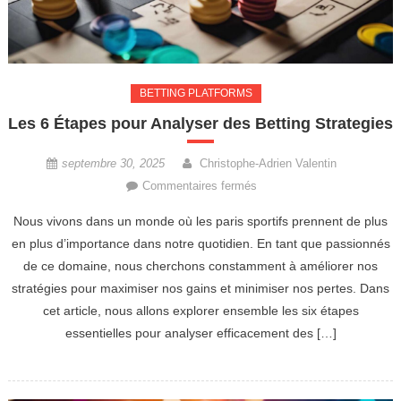
BETTING PLATFORMS
Les 6 Étapes pour Analyser des Betting Strategies
septembre 30, 2025
Christophe-Adrien Valentin
sur
Commentaires fermés
Les
Nous vivons dans un monde où les paris sportifs prennent de plus
6
en plus d’importance dans notre quotidien. En tant que passionnés
Étapes
de ce domaine, nous cherchons constamment à améliorer nos
pour
Analyser
stratégies pour maximiser nos gains et minimiser nos pertes. Dans
des
cet article, nous allons explorer ensemble les six étapes
Betting
essentielles pour analyser efficacement des […]
Strategies