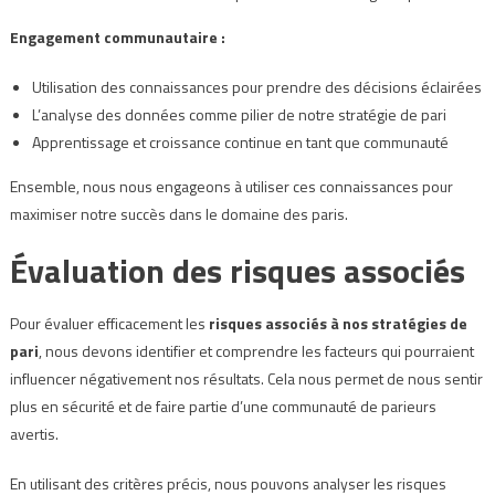
Engagement communautaire :
Utilisation des connaissances pour prendre des décisions éclairées
L’analyse des données comme pilier de notre stratégie de pari
Apprentissage et croissance continue en tant que communauté
Ensemble, nous nous engageons à utiliser ces connaissances pour
maximiser notre succès dans le domaine des paris.
Évaluation des risques associés
Pour évaluer efficacement les
risques associés à nos stratégies de
pari
, nous devons identifier et comprendre les facteurs qui pourraient
influencer négativement nos résultats. Cela nous permet de nous sentir
plus en sécurité et de faire partie d’une communauté de parieurs
avertis.
En utilisant des critères précis, nous pouvons analyser les risques