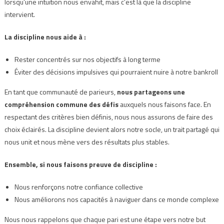
lorsqu’une intuition nous envahit, mais c’est là que la discipline
intervient.
La discipline nous aide à :
Rester concentrés sur nos objectifs à long terme
Éviter des décisions impulsives qui pourraient nuire à notre bankroll
En tant que communauté de parieurs,
nous partageons une
compréhension commune des défis
auxquels nous faisons face. En
respectant des critères bien définis, nous nous assurons de faire des
choix éclairés. La discipline devient alors notre socle, un trait partagé qui
nous unit et nous mène vers des résultats plus stables.
Ensemble, si nous faisons preuve de discipline :
Nous renforçons notre confiance collective
Nous améliorons nos capacités à naviguer dans ce monde complexe
Nous nous rappelons que chaque pari est une étape vers notre but