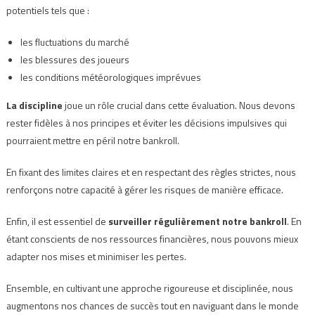
potentiels tels que :
les fluctuations du marché
les blessures des joueurs
les conditions météorologiques imprévues
La discipline
joue un rôle crucial dans cette évaluation. Nous devons
rester fidèles à nos principes et éviter les décisions impulsives qui
pourraient mettre en péril notre bankroll.
En fixant des limites claires et en respectant des règles strictes, nous
renforçons notre capacité à gérer les risques de manière efficace.
Enfin, il est essentiel de
surveiller régulièrement notre bankroll
. En
étant conscients de nos ressources financières, nous pouvons mieux
adapter nos mises et minimiser les pertes.
Ensemble, en cultivant une approche rigoureuse et disciplinée, nous
augmentons nos chances de succès tout en naviguant dans le monde