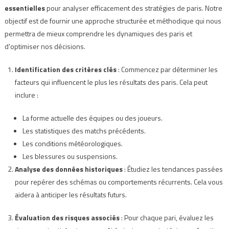
essentielles
pour analyser efficacement des stratégies de paris. Notre
objectif est de fournir une approche structurée et méthodique qui nous
permettra de mieux comprendre les dynamiques des paris et
d’optimiser nos décisions.
Identification des critères clés
: Commencez par déterminer les
facteurs qui influencent le plus les résultats des paris. Cela peut
inclure :
La forme actuelle des équipes ou des joueurs.
Les statistiques des matchs précédents.
Les conditions météorologiques.
Les blessures ou suspensions.
Analyse des données historiques
: Étudiez les tendances passées
pour repérer des schémas ou comportements récurrents. Cela vous
aidera à anticiper les résultats futurs.
Évaluation des risques associés
: Pour chaque pari, évaluez les