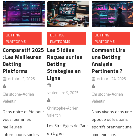
BETTING
BETTING
BETTING
PLATFORMS
PLATFORMS
PLATFORMS
Comparatif 2025
Les 5 Idées
Comment Lire
: Les Meilleures
Reçues sur les
une Betting
Betting
Betting
Analysis
Platforms
Strategies en
Pertinente ?
Ligne
octobre 3, 2025
octobre 24, 2025
septembre 9, 2025
Christophe-Adrien
Christophe-Adrien
Valentin
Valentin
Christophe-Adrien
Dans notre quête pour
Nous vivons dans une
Valentin
vous fournir les
époque où les paris
Les Stratégies de Paris
meilleures
sportifs prennent une
en Ligne :
informations sur les
ampleur sans