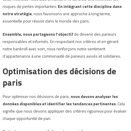
risques de pertes importantes.
En intégrant cette discipline dans
notre stratégie
, nous favorisons une approche à long terme,
essentielle pour réussir dans le monde des paris.
Ensemble, nous partageons l’objectif
de devenir des parieurs
responsables et informés. En respectant nos critères et en gérant
notre bankroll avec soin, nous renforçons notre sentiment
d’appartenance à une communauté de parieurs avisés et solidaires.
Optimisation des décisions de
paris
Pour optimiser nos décisions de paris,
nous devons analyser les
données disponibles et identifier les tendances pertinentes
. Cela
signifie que nous devons appliquer des critères rigoureux pour évaluer
chaque opportunité de pari.