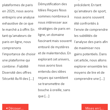
Démystification des
plateformes de paris
précédent. En tant
Idées Reçues Nous
en 2025, nous avons
qu’amateurs de sport,
sommes nombreux à
entrepris une analyse
nous avons souvent
nous intéresser aux
exhaustive de ce que
été confrontés à
stratégies de paris en
le marché a à offrir. En
l’envie de comprendre
ligne, un domaine
tant qu’amateurs de
les subtilités de
fascinant mais souvent
paris en ligne, nous
l’analyse des paris afin
entouré de mystères
comprenons
de maximiser nos
et de malentendus. En
l’importance de choisir
gains potentiels. Dans
explorant cet univers,
une plateforme qui
cet article, nous allons
nous avons tous
combine : Fiabilité
explorer ensemble les
entendu des idées
Diversité des offres
moyens de lire et de
reçues qui semblent
Sécurité Au fil des […]
comprendre une […]
se transmettre de
bouche à oreille, sans
que […]
Navigation
Découvrez les dix meilleurs sites de paris au monde
Mises en Live : Les Plateformes qui Tiennent la Route