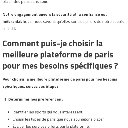
plaisir des paris sans souci.
Notre engagement envers la sécurité et la confiance est
inébranlable
, car nous savons qu’elles sont les piliers de notre succès
collectif.
Comment puis-je choisir la
meilleure plateforme de paris
pour mes besoins spécifiques ?
Pour choisir la meilleure plateforme de paris pour nos besoins
spécifiques, suivez ces étapes :
Déterminer nos préférences :
Identifier les sports qui nous intéressent.
Choisir les types de paris que nous souhaitons placer.
Évaluer les services offerts par la plateforme.