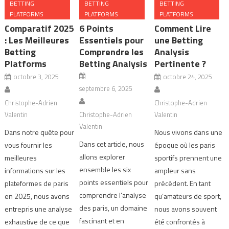
BETTING
BETTING
BETTING
PLATFORMS
PLATFORMS
PLATFORMS
Comparatif 2025
6 Points
Comment Lire
: Les Meilleures
Essentiels pour
une Betting
Betting
Comprendre les
Analysis
Platforms
Betting Analysis
Pertinente ?
octobre 3, 2025
octobre 24, 2025
septembre 6, 2025
Christophe-Adrien
Christophe-Adrien
Valentin
Christophe-Adrien
Valentin
Valentin
Dans notre quête pour
Nous vivons dans une
Dans cet article, nous
vous fournir les
époque où les paris
allons explorer
meilleures
sportifs prennent une
ensemble les six
informations sur les
ampleur sans
points essentiels pour
plateformes de paris
précédent. En tant
comprendre l’analyse
en 2025, nous avons
qu’amateurs de sport,
des paris, un domaine
entrepris une analyse
nous avons souvent
fascinant et en
exhaustive de ce que
été confrontés à