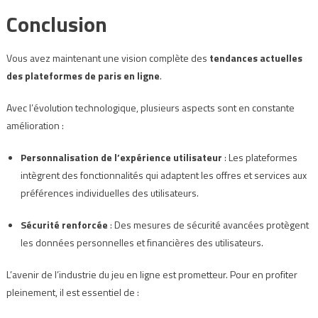
Conclusion
Vous avez maintenant une vision complète des
tendances actuelles
des plateformes de paris en ligne
.
Avec l’évolution technologique, plusieurs aspects sont en constante
amélioration :
Personnalisation de l’expérience utilisateur
: Les plateformes
intègrent des fonctionnalités qui adaptent les offres et services aux
préférences individuelles des utilisateurs.
Sécurité renforcée
: Des mesures de sécurité avancées protègent
les données personnelles et financières des utilisateurs.
L’avenir de l’industrie du jeu en ligne est prometteur. Pour en profiter
pleinement, il est essentiel de :