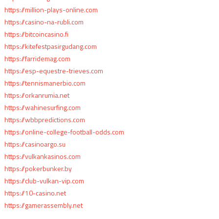
https://million-plays-online.com
https://casino-na-rubli.com
https://bitcoincasino.fi
https://kitefestpasirgudang.com
https://farridemag.com
https://esp-equestre-trieves.com
https://tennismanerbio.com
https://orkanrumia.net
https://wahinesurfing.com
https://wbbpredictions.com
https://online-college-football-odds.com
https://casinoargo.su
https://vulkankasinos.com
https://pokerbunker.by
https://club-vulkan-vip.com
https://10-casino.net
https://gamerassembly.net