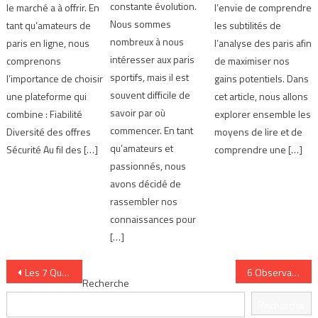
constante évolution.
le marché a à offrir. En
l’envie de comprendre
Nous sommes
tant qu’amateurs de
les subtilités de
nombreux à nous
paris en ligne, nous
l’analyse des paris afin
intéresser aux paris
comprenons
de maximiser nos
sportifs, mais il est
l’importance de choisir
gains potentiels. Dans
souvent difficile de
une plateforme qui
cet article, nous allons
savoir par où
combine : Fiabilité
explorer ensemble les
commencer. En tant
Diversité des offres
moyens de lire et de
qu’amateurs et
Sécurité Au fil des […]
comprendre une […]
passionnés, nous
avons décidé de
rassembler nos
connaissances pour
[…]
Navigation
Les 7 Questions à Se Poser sur les Betting Strategies
6 Observations sur l’Évolution des Betting Platforms
Recherche
de
Recherche